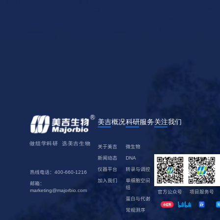
关于美吉
微生物
新闻动态
DNA
仪器平台
转录与调控
热线电话：400-660-1216
加入我们
单细胞空间
邮箱：
组
marketing@majorbio.com
官方公众号
项目服务号
蛋白与代谢
常规测序