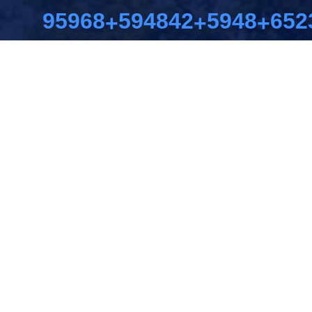
96311
596968
5970
654
+
+
+
服务用户
数据分析
科研院所
日访