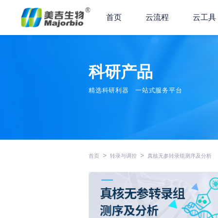
首页
云流程
云工具
科研产品
精选科研利器
一站式服务平台
>
>
首页
转录与调控
真核无参转录组测序及分析