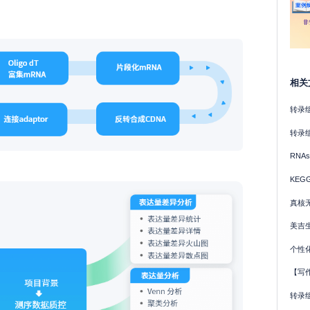
相关
转录
转录
RNA
KEG
真核无
美吉
个性
【写
转录