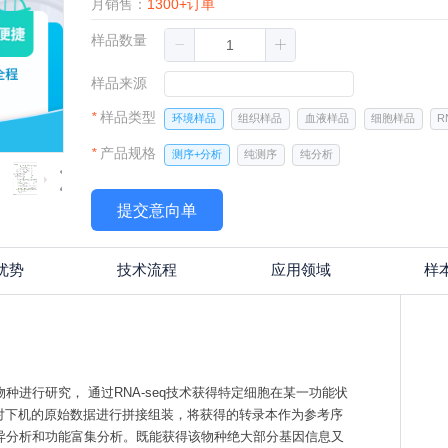
月销售：
1300+订单
样品数量
样品来源
*
样品类型
环境样品
组织样品
血液样品
细胞样品
R
*
产品规格
测序+分析
纯测序
纯分析
提交意向单
优势
技术流程
应用领域
样
进行研究， 通过RNA-seq技术获得特定细胞在某一功能状
对下机的原始数据进行拼接组装，将获得的转录本作为参考序
异分析和功能富集分析。既能获得该物种绝大部分基因信息又