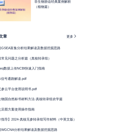
非生物胁迫经典案例解析
（植物篇）
文章

更多
组GSEA富集分析结果解读及数据挖掘思路
组常见问题之分析篇（真核转录组）
seq数据上传NCBI快速入门指南
G信号通路解读.pdf
参云平台使用说明书.pdf
生物国自然标书材料方法-真核转录组农学篇
化呈图方案使用操作指南
作指导】2024-真核无参转录组写作材料（中英文版）
组WGCNA分析结果解读及数据挖掘思路