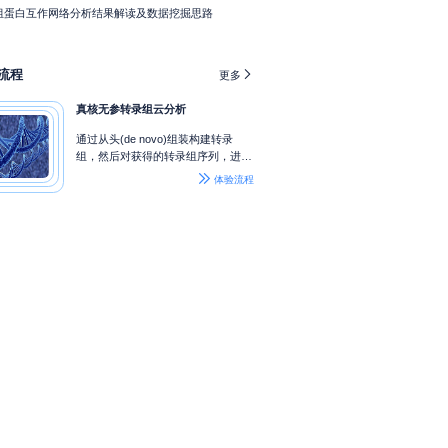
组蛋白互作网络分析结果解读及数据挖掘思路
流程

更多
真核无参转录组云分析
通过从头(de novo)组装构建转录
组，然后对获得的转录组序列，进行
功能注释、表达定量、表达差异以及

体验流程
结构分析等，借助转录组测序之力探
秘无参物种。