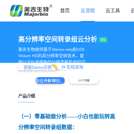
首页
云流程
云工具
高分辨率空间转录组云分析
V1
美吉生物提供基于Stereo-seq和10X
Visium HD的高分辨率空转技术，能
够以近似单细胞的分辨率解析组织切

在线咨询
获取Demo示例
片上的空间基因表达信息。高分辨空
>
>
首页
云流程
高分辨率空间转录组云分析
间转录组云平台，提供零代码、多尺
度空间转录组分析体验，赋能高效精
产品介绍
分析流程
准的空间分析，让您全心专注于科学
发现。
产品介绍
（一）零基础做分析——小白也能玩转高
分辨率空间转录组数据：