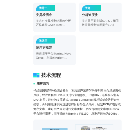
优势一
优势二
变异检测准
分析速度快
美吉对变异检测结果的分析
美吉采用商业版GATK，相同
严格遵循GATK Best
数据量检测速度提升10倍
Practise
优势三
测序更规范
美吉测序平台Illumina Nova
Xplus、主流的Agilent
V6/V8芯片
技术流程
测序流程
样品基因组DNA检测合格后，利用超声波将DNA序列片段化形成随机
片段，对片段化的DNA依次进行末端修复、3′端加A，连接接头制备
DNA文库，建好的文库通过Agilent SureSelect液相试剂盒进行杂交
捕获，再利用磁珠吸附洗脱获得目标外显子序列，经过PCR扩增形成
测序文库。建好的文库先进行文库质检，质检合格的文库用Illumina
平台进行测序，测序策略为Illumina PE150，总测序读长为300bp。