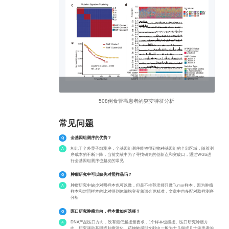
508例食管癌患者的突变特征分析
常见问题
全基因组测序的优势？
相比于全外显子组测序，全基因组测序能够得到物种基因组的全部区域，随着测
序成本的不断下降，当前文献中为了寻找研究的创新点和突破口，通过WGS进
行全基因组测序也越发的常见
肿瘤研究中可以缺失对照样品吗？
肿瘤研究中缺少对照样本也可以做，但是不推荐老师只做Tumor样本，因为肿瘤
样本和对照样本的比对得到体细胞突变频谱会更精准，文章中也多配对取样测序
分析
医口研究肿瘤方向，样本量如何选择？
DNA产品医口方向，没有最低起接量要求，1个样本也能接。医口研究肿瘤方
向，研究驱动基因或肿瘤进化，药物敏感型文献中一般为十几例或几十例患者的