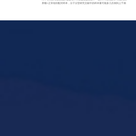
肿瘤+正常组织配对样本，分子分型研究文献中的样本量可能多几百例到上千例