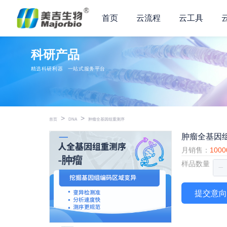
首页
云流程
云工具
科研产品
精选科研利器
一站式服务平台
>
>
首页
DNA
肿瘤全基因组重测序
肿瘤全基因
月销售：
100
样品数量
提交意