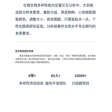
在微生物多样性绝对定量交互分析中，大到挑
选部分样本聚类、重新分组、筛选物种，小到搭配图
案颜色、调整大小、修改图题，只需鼠标点一点，个
性化图表即刻呈现。分析结果符合高水平专业期刊的
发表要求。
技术研发团队阵容
美吉生物助力的多样性项目涉及医学、动物、农业、环境、特殊环境等领域，合作发表
文章2000+篇，累计影响因子8000+。强大技术支撑、个性化方案设计使美吉生物在微生物多
样性测序及分析方面处于国内靠前地位。
8年+
60人+
10000+
多样性项目经验
服务开发团队
已结题项目