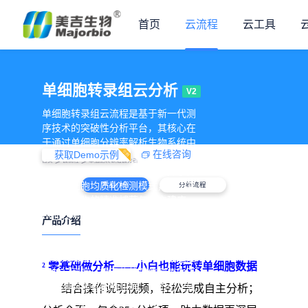
首页
云流程
云工具
单细胞转录组云分析
V2
单细胞转录组云流程是基于新一代测
序技术的突破性分析平台，其核心在
于通过单细胞分辨率解析生物系统中

在线咨询
获取Demo示例
细胞群体的基因表达特征。与传统转
>
>
首页
云流程
单细胞转录组云分析
录组测序技术不同，该技术摒弃了传
统群体细胞均质化检测模式，真正实
产品介绍
分析流程
现单个细胞的精准捕获与独立建库，
从而在单细胞水平上构建高通量基因
产品介绍
表达谱。通过单细胞转录组测序
（scRNA-seq），研究者可对复杂组
织或异质性样本中成千上万个细胞进
²
零基础做分析
——小白也能玩转单细胞数据
行并行测序，揭示传统群体测序中无
法观测的稀有细胞亚群、动态分化轨
结合操作说明视频，轻松完成自主分析；
迹以及细胞状态连续过渡特征。美吉