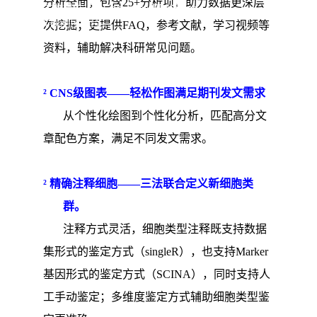
分析全面，包含
25+
分析项，助力数据更深层
生物提供10X Genomics和DNBelab
C双测序平台。
次挖掘；更提供
FAQ
，参考文献，学习视频等
资料，辅助解决科研常见问题。
²
CNS
级图表——轻松作图满足期刊发文需求
从个性化绘图到个性化分析，匹配高分文
章配色方案，满足不同发文需求。
²
精确注释细胞
——
三法联合定义新细胞类
群
。
注释方式灵活，细胞类型注释既支持数据
集形式的鉴定方式（
singleR
），也支持
Marker
基因形式的鉴定方式（
SCINA
），同时支持人
工手动鉴定；多维度鉴定方式辅助细胞类型鉴