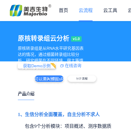
首页
云流程
云工具
原核转录组云分析
v1.0
原核转录组是从RNA水平研究基因表
达的情况，通过细菌转录组比较分
析，研究细菌在不同环境、宿主等情

在线咨询
获取Demo示例
况下的基因表达变化，从而阐述宿
>
>
首页
云流程
原核转录组云分析
主、环境对细菌的影响、细菌致病机
制等。还可以深入挖掘sRNA和基因
产品介绍
分析流程
结构的信息，进一步为基因网络调控
的研究提供有力支持。
产品介绍
1、生信分析全面覆盖，自主分析不求人
包含9个分析模块：项目概述、测序数据质