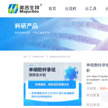
首页
云流程
云工具
科研产品
精选科研利器
一站式服务平台
>
>
首页
单细胞空间组
单细胞转录组测序及分析
单细胞转录
析
从单个细胞水平对基因组
进行高通量测序，揭示单
异质性
月销售：
500
样品数量
样品来源