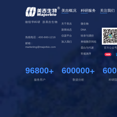
关于美吉
微生物
新闻动态
DNA
仪器平台
转录与调控
热线电话：400-660-1216
加入我们
单细胞空间组
邮箱：
marketing@majorbio.com
蛋白与代谢
官方公众号
常规测序
96800
600000
600
+
+
服务用户
数据分析
科研