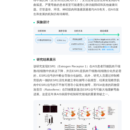
得不成比例（女性/男性比例为3:1），女性患者也往往具有更高的弯
曲弧度。严重弯曲的患者甚至可能遭受心肺功能障碍和其他健康问
题。尽管遗传、环境、神经肌肉和激素因素都与AIS有关，但AIS发
生和发展的机制仍有待阐明。
实验设计
研究结果展示
该研究发现ESR1（Estrogen Receptor 1）在AIS患者凹侧肌肉干细
胞/祖细胞中的表达下降，并且ESR1是肌肉干细胞/祖细胞分化所必需
的，ESR1信号的中断会导致分化缺陷。此外，研究人员通过抑制椎
旁肌肉一侧的ESR1活性来建立脊柱侧弯小鼠模型，结果发现椎旁肌
肉中ESR1信号的不平衡可诱导小鼠脊柱侧弯，而FDA批准的药物雷
洛昔芬（Raloxifene）在凹侧重新激活ESR1信号可极大地缓解弯曲
进展。这是近年来AIS病因学机制研究领域的重要突破之一。