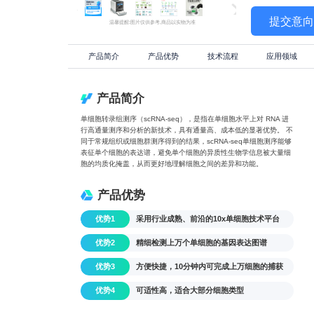
提交意
温馨提醒:图片仅供参考,商品以实物为准
产品简介
产品优势
技术流程
应用领域
产品简介
单细胞转录组测序（scRNA-seq），是指在单细胞水平上对 RNA 进
行高通量测序和分析的新技术，具有通量高、成本低的显著优势。 不
同于常规组织或细胞群测序得到的结果，scRNA-seq单细胞测序能够
表征单个细胞的表达谱，避免单个细胞的异质性生物学信息被大量细
胞的均质化掩盖，从而更好地理解细胞之间的差异和功能。
产品优势
优势1
采用行业成熟、前沿的10x单细胞技术平台
优势2
精细检测上万个单细胞的基因表达图谱
优势3
方便快捷，10分钟内可完成上万细胞的捕获
优势4
可适性高，适合大部分细胞类型