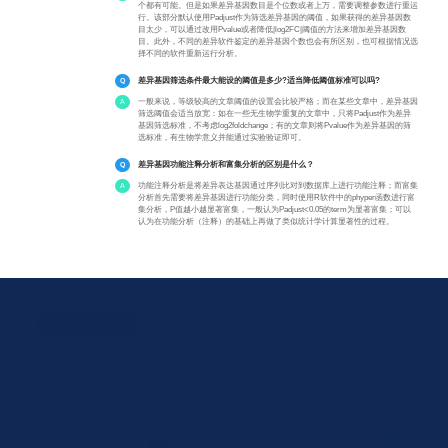
个都有可能。但是如果差异基因数目是个位数或者上万，需要调整参数进行重运
行。该部分默认使用Padjust作为筛选差异基因的阈值，如果获得的差异基因数
目太少，可以通过改用Pvalue或者降低|log2FC|阈值的方法来增加差异基因数
目。此外，不同的差异软件鉴定的差异基因个数也会有所区别，也可根据情况选
择不同的软件重新运行分析。
差异基因筛选条件最大能设的阈值是多少?适当降低阈值标准可以吗?
一般来说，等级较高的文章阈值的设置会比较严格；而在某些文章中，差异基因
筛选阈值会适当放宽：如在一些无生物学重复的文章中，只将Padjust作为差异
基因筛选标准，不考虑log2foldchange；有的文章则将Pvalue作为差异基因的筛
选标准，有生物学意义并能通过实验验证即可。
差异基因功能注释分析和富集分析的区别是什么？
功能注释分析是将差异表达基因通过序列比对到数据库上进行功能注释；而富集
分析首先需要将差异基因进行功能分类，同时使用R软件中的phyper函数进行富
集分析，P值越小越显著富集，一般认为Padjust<0.05的term为显著富集；可以
认为在功能分析（注释）的基础上再做了类似统计学计算显著性的过程。