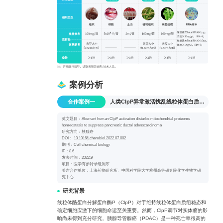
案例分析
合作案例一
人类ClpP异常激活扰乱线粒体蛋白质组稳态抑制胰腺导管腺癌
英文题目：Aberrant human ClpP activation disturbs mitochondrial proteome
homeostasis to suppress pancreatic ductal adenocarcinoma
研究方向：胰腺癌
DOI： 10.1016/j.chembiol.2022.07.002
期刊：Cell chemical biology
IF：8.6
发表时间：2022.9
项目：医学有参转录组测序
美吉合作单位：上海药物研究所、中国科学院大学杭州高等研究院化学生物学研
究中心
研究背景
线粒体酪蛋白分解蛋白酶P（ClpP）对于维持线粒体蛋白质组稳态和
确定细胞应激下的细胞命运至关重要。然而，ClpP调节对实体瘤的影
响尚未得到充分研究。胰腺导管腺癌（PDAC）是一种死亡率很高的