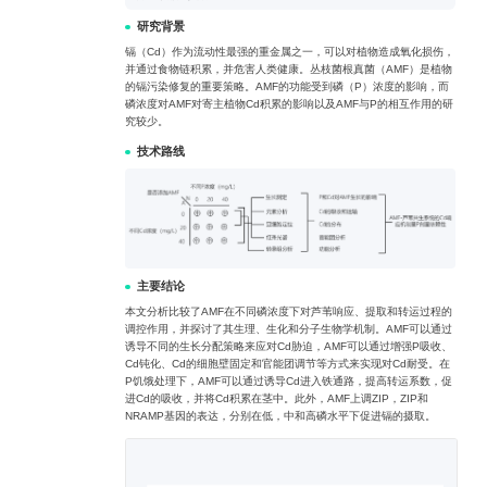
研究背景
镉（Cd）作为流动性最强的重金属之一，可以对植物造成氧化损伤，
并通过食物链积累，并危害人类健康。丛枝菌根真菌（AMF）是植物
的镉污染修复的重要策略。AMF的功能受到磷（P）浓度的影响，而
磷浓度对AMF对寄主植物Cd积累的影响以及AMF与P的相互作用的研
究较少。
技术路线
主要结论
本文分析比较了AMF在不同磷浓度下对芦苇响应、提取和转运过程的
调控作用，并探讨了其生理、生化和分子生物学机制。AMF可以通过
诱导不同的生长分配策略来应对Cd胁迫，AMF可以通过增强P吸收、
Cd钝化、Cd的细胞壁固定和官能团调节等方式来实现对Cd耐受。在
P饥饿处理下，AMF可以通过诱导Cd进入铁通路，提高转运系数，促
进Cd的吸收，并将Cd积累在茎中。此外，AMF上调ZIP，ZIP和
NRAMP基因的表达，分别在低，中和高磷水平下促进镉的摄取。