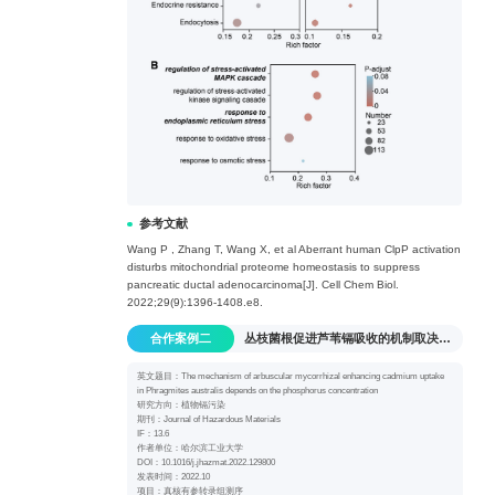
参考文献
Wang P , Zhang T, Wang X, et al Aberrant human ClpP activation
disturbs mitochondrial proteome homeostasis to suppress
pancreatic ductal adenocarcinoma[J]. Cell Chem Biol.
2022;29(9):1396-1408.e8.
合作案例二
丛枝菌根促进芦苇镉吸收的机制取决于磷浓度
英文题目：The mechanism of arbuscular mycorrhizal enhancing cadmium uptake
in Phragmites australis depends on the phosphorus concentration
研究方向：植物镉污染
期刊：Journal of Hazardous Materials
IF：13.6
作者单位：哈尔滨工业大学
DOI：10.1016/j.jhazmat.2022.129800
发表时间：2022.10
项目：真核有参转录组测序