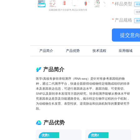
*
样品类型
环
温馨提醒:图片仅供参考,商品以实物为准
细
*
产品规格
测
提交意
产品简介
产品优势
技术流程
应用领域
产品简介
医学/真核有参转录组测序（RNA-seq）是针对有参考基因组的物
种，通过二代测序平台，快速全面获得动植物特定细胞或组织的转录
本及基因表达信息，可进行基因表达水平、基因功能、可变剪切、
SNP以及新转录本发现等方面的研究。转录组测序能够从整体水平研
究基因表达差异及功能通路变化，揭示特定生物学过程的分子机制，
为动植物生长发育、表型性状、逆境胁迫和抗病机制等的重要研究手
段。
产品优势
优势1
优势2