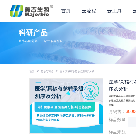
首页
云流程
云工具
科研产品
精选科研利器
一站式服务平台
>
>
首页
转录与调控
医学/真核有参转录组测序及分析
医学/真核有
序及分析
根据真核生物参考基因组
表达差异及差异基因功能
奥秘。
月销售：
300
样品数量
样品来源