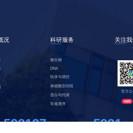
吉
微生物
DNA
态
转录与调控
台
单细胞空间组
们
官方公
蛋白与代谢
常规测序
597796
5978
+
+