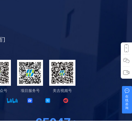
众号
项目服务号
美吉视频号
在
线
咨
询
65558
+