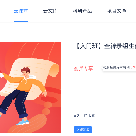
云课堂
云文库
科研产品
项目文章
【入门班】全转录组生
9
会员专享
领取后课程有效期：
2
收藏
立即领取