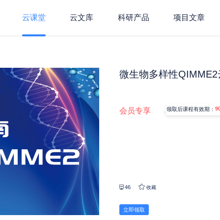
云课堂
云文库
科研产品
项目文章
微生物多样性QIMME
9
会员专享
领取后课程有效期：
46
收藏
立即领取